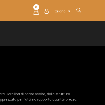
0
Italiano
ia
o:
ra Corallina di prima scelta, dalla struttura
pprezzata per l’ottimo rapporto qualità-prezzo.
0€