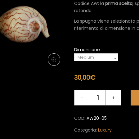
a
Codice AW: la
prima scelta
, s
47,0
rotonda.
La spugna viene selezionata p
riferimento di dimensione in c
Dimensione
30,00
€
Luxury
AW
quantità
COD:
AW20-05
Categoria:
Luxury