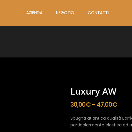
L’AZIENDA
NEGOZIO
CONTATTI
Luxury AW
Fasc
30,00
€
-
47,00
€
di
prezz
Spugna atlantica qualità Barrie
da
particolarmente elastica ed a
30,0