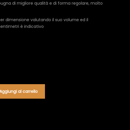
pugna di migliore qualità e di forma regolare, molto
0€
er dimensione valutando il suo volume ed il
entimetri è indicativo
Aggiungi al carrello