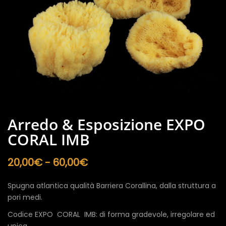
Arredo & Esposizione EXPO
CORAL IMB
Fascia
20,00
€
-
60,00
€
di
prezzo:
Spugna atlantica qualità Barriera Corallina, dalla struttura a
da
pori medi.
20,00€
a
Codice EXPO CORAL IMB: di forma gradevole, irregolare ed
60,00€