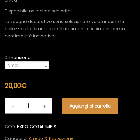
unica.
Disponibile nel colore schiarito.
Le spugne decorative sono selezionate valutandone la
bellezza e la dimensione. Il riferimento di dimensione in
centimetri è indicativo.
Dimensione
20,00
€
Arredo
Aggiungi al carrello
&
Esposizione
EXPO
COD:
EXPO CORAL IMB S
CORAL
IMB
Categoria:
Arredo & Esposizione