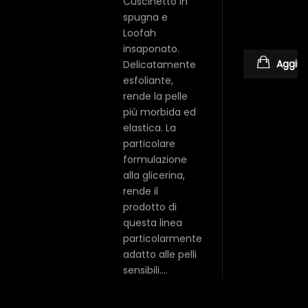
Cuscinetto in
spugna e
Loofah
insaponato.
Aggiung
Delicatamente
esfoliante,
rende la pelle
più morbida ed
elastica. La
particolare
formulazione
alla glicerina,
rende il
prodotto di
questa linea
particolarmente
adatto alle pelli
sensibili.…