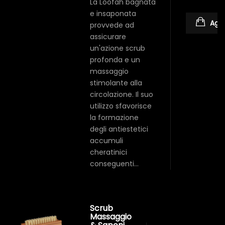
La Loofah bagnata
e insaponata
Aggi
provvede ad
assicurare
un'azione scrub
profonda e un
massaggio
stimolante alla
circolazione. Il suo
utilizzo sfavorisce
la formazione
degli antiestetici
accumuli
cheratinici
conseguenti…
Scrub
Massaggio