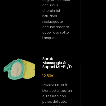
accumuli
cheratinici.
Istruzioni:
risciacquate
accuratamente
dopo l’uso sotto
l’acqua…
Scrub
Massaggio &
Saponi ML-PL/D
12,50
€
Codice ML-PL/D:
Manopola Loofah
e Tessuto con
polso, delicata.