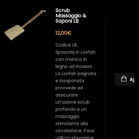
Scrub
Massaggio &
Saponi LB
12,00
€
Codice LB:
Spazzola in Loofah
con manico in
legno ad incasso.
La Loofah bagnata
Aggi
e insaponata
provvede ad
assicurare
un'azione scrub
profonda e un
massaggio
stimolante alla
circolazione. Il suo
utilizzo sfavorisce