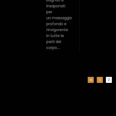
bagnati e
insaponati
per
un massaggio
profondo e
rinvigorente
in tutte le
parti del
corpo.…
1
2