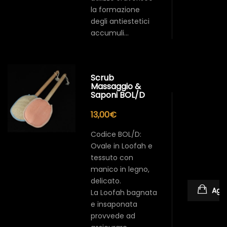
la formazione
degli antiestetici
accumuli…
Scrub
Massaggio &
Saponi BOL/D
13,00
€
Codice BOL/D:
Ovale in Loofah e
tessuto con
manico in legno,
delicato.
Aggi
La Loofah bagnata
e insaponata
provvede ad