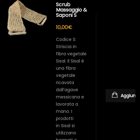
Scrub
Massaggio &
Saponi S
10,00
€
Codice S:
Striscia in
fibra vegetale
Sisal. Il Sisal è
una fibra
vegetale
ricavata
dall’agave
Aggiungi 
messicana e
lavorata a
mano. I
prodotti
in Sisal si
utilizzano