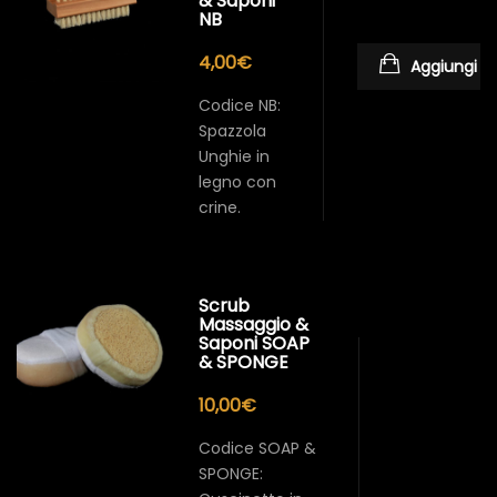
& Saponi
NB
4,00
€
Aggiungi al
Codice NB:
Spazzola
Unghie in
legno con
crine.
Scrub
Massaggio &
Saponi SOAP
& SPONGE
10,00
€
Codice SOAP &
SPONGE: