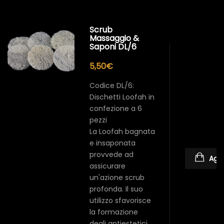
Scrub
Massaggio &
Saponi DL/6
5,50
€
Codice DL/6:
Dischetti Loofah in
confezione a 6
pezzi
La Loofah bagnata
e insaponata
provvede ad
Aggi
assicurare
un'azione scrub
profonda. Il suo
utilizzo sfavorisce
la formazione
degli antiestetici