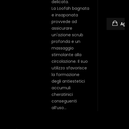
delicata.
La Loofah bagnata
e insaponata
provvede ad
Aggi
assicurare
un'azione scrub
profonda e un
massaggio
stimolante alla
circolazione. Il suo
utilizzo sfavorisce
la formazione
degli antiestetici
accumuli
cheratinici
conseguenti
all’uso…