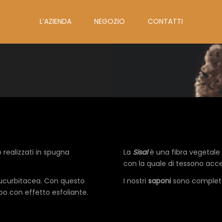
L’AZIENDA
NEGOZIO
CONTATTI
o realizzati in spugna
La
Sisal
è una fibra vegetale
con la quale di tessono acc
ucurbitacea. Con questo
I nostri
saponi
sono completa
po con effetto esfoliante.