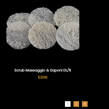
Scrub Massaggio & Saponi DL/6
5,50
€
1
2