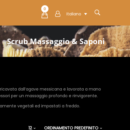
0
Italiano
Scrub Massaggio & Saponi
 ricavata dall’agave messicana e lavorata a mano
essori per un massaggio profondo e rinvigorente.
mente vegetali ed impastati a freddo.
12
ORDINAMENTO PREDEFINITO